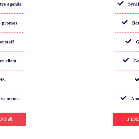
otre agenda
Synch
s promos
Bon
et staff
G
er client
Ge
SMS
ursements
Ann
NT 💰
J'ES